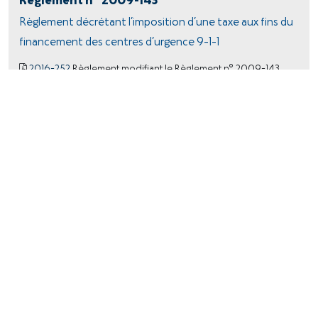
Règlement n
2009-143
Règlement décrétant l’imposition d’une taxe aux fins du
financement des centres d’urgence 9-1-1
2016-252
Règlement modifiant le Règlement n° 2009-143
décrétant l'imposition d'une taxe aux fins du financement des
centres d'urgence 9-1-1
2023-366
Règlement modifiant le Règlement n° 2009-143
décrétant l'imposition d'une taxe aux fins du financement des
centres d'urgence 9-1-1
Consulter
o
Règlement n
2023-369
Règlement concernant la taxation et les compensations
de l’année 2024