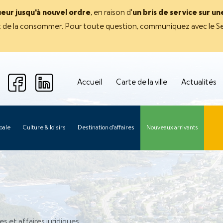
ueur jusqu'à nouvel ordre
, en raison d'
un bris de service sur u
avant de la consommer. Pour toute question, communiquez avec le Se
Accueil
Carte de la ville
Actualités
pale
Culture & loisirs
Destination d'affaires
Nouveaux arrivants
s et affaires juridiques