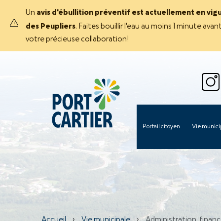
Un
avis d'ébullition préventif est actuellement en vig
des Peupliers
. Faites bouillir l'eau au moins 1 minute 
votre précieuse collaboration!
Portail citoyen
Vie munici
Accueil
›
Vie municipale
›
Administration, finance