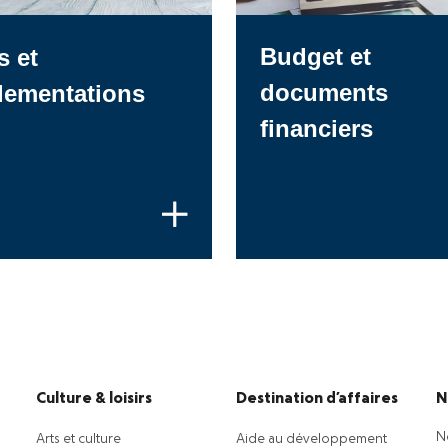
Budget et
s et
documents
lementations
financiers
Culture & loisirs
Destination d’affaires
N
N
Arts et culture
Aide au développement