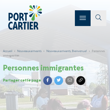
Accueil
›
Nouveaux arrivants
›
Nouveaux arrivants, Bienvenue!
›
Personnes
immigrantes
Personnes immigrantes
Partager cette page