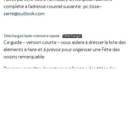
complété à l’adresse courriel suivante :
pc.tisse-
serre@outlook.com
Téléchargez l’aide-mémoire rapide
Télécharger
Ce guide – version courte – vous aidera à dresser la liste des
éléments à faire et à prévoir pour organiser une Fête des
voisins remarquable.
Pour en connaître davantage sur l’origine des fêtes des
voisins, visitez ce site Web :
La Fête du voisinage (Fête des voisins) – Espace MUNI
Projet pilote
Fête des voisins – rue Vallée, Port-Cartier – 30 septembre