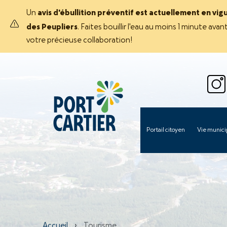
Un
avis d'ébullition préventif est actuellement en vig
des Peupliers
. Faites bouillir l'eau au moins 1 minute 
votre précieuse collaboration!
Portail citoyen
Vie munici
Accueil
›
Tourisme