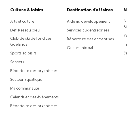
Culture & loisirs
Destination d’affaires
N
N
Arts et culture
Aide au développement
B
5
Défi Réseau bleu
Services aux entreprises
S’
Club de ski de fond Les
Répertoire des entreprises
Goélands
Tr
Quai municipal
Sports et loisirs
S’
Sentiers
Répertoire des organismes
Secteur aquatique
Ma communauté
Calendrier des événements
Répertoire des organismes