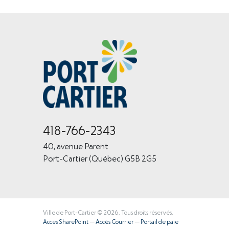
418-766-2343
40, avenue Parent
Port-Cartier (Québec) G5B 2G5
Ville de Port-Cartier © 2026. Tous droits réservés.
Accès SharePoint
—
Accès Courrier
—
Portail de paie