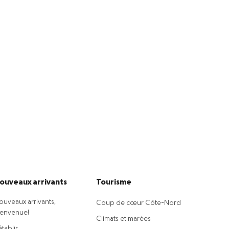
ouveaux arrivants
Tourisme
ouveaux arrivants,
Coup de cœur Côte-Nord
ienvenue!
Climats et marées
établir