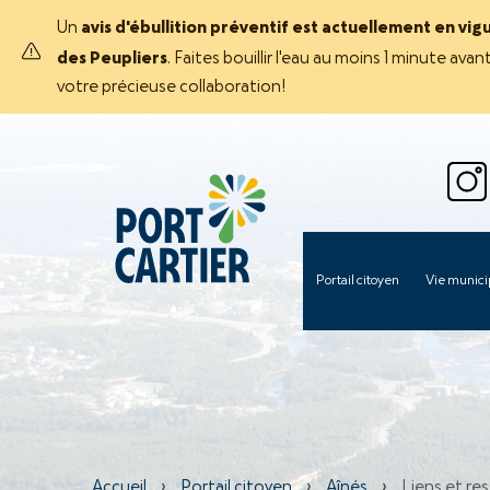
Un
avis d'ébullition préventif est actuellement en vig
des Peupliers
. Faites bouillir l'eau au moins 1 minute 
votre précieuse collaboration!
Portail citoyen
Vie munici
Accueil
›
Portail citoyen
›
Aînés
›
Liens et re