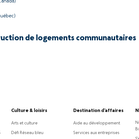
Canada)
 Québec)
ruction de logements communautaires
Culture & loisirs
Destination d’affaires
N
N
Arts et culture
Aide au développement
B
5
Défi Réseau bleu
Services aux entreprises
S’