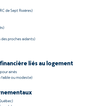
MRC de Sept Rivières)
és)
n des proches aidants)
inancière liés au logement
pour ainés
 faible ou modeste)
ernementaux
 Québec)