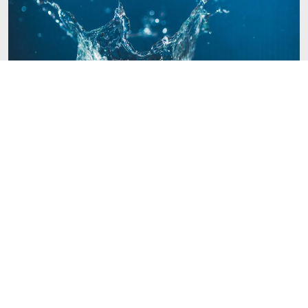
Mise à jour | Service d’eau osmosée à
Rivière-Pentecôte
21 juillet 2026
À la suite de l'annonce concernant la mise en place
d'un système de puces d'accès au service d'eau
osmosée, nous souhaitons vous informer qu'un
renversement de cet...