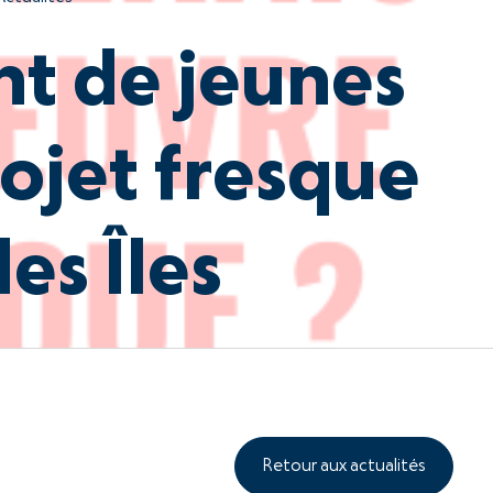
t de jeunes
rojet fresque
es Îles
Retour aux actualités