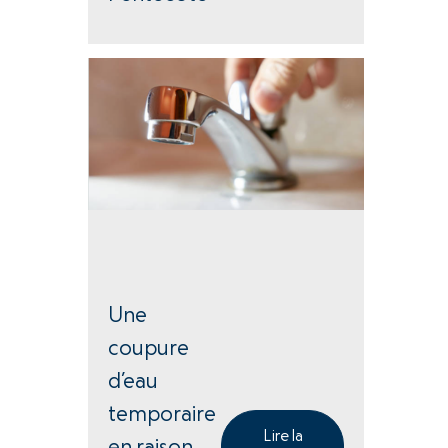
Une
coupure
d’eau
temporaire
Lire la