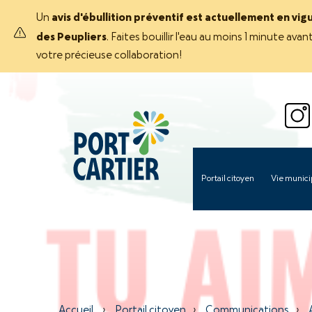
Un
avis d'ébullition préventif est actuellement en vig
des Peupliers
. Faites bouillir l'eau au moins 1 minute 
votre précieuse collaboration!
Portail citoyen
Vie munici
Accueil
›
Portail citoyen
›
Communications
›