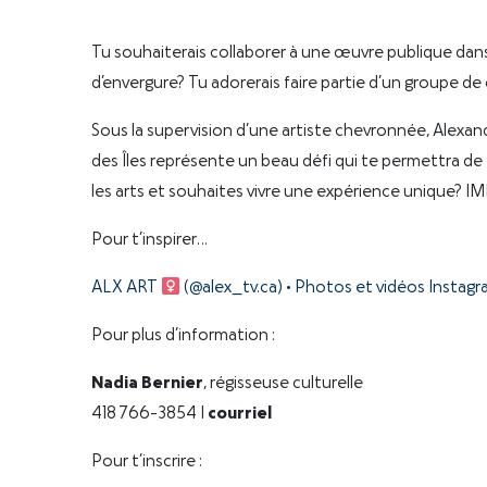
Tu souhaiterais collaborer à une œuvre publique dans t
d’envergure? Tu adorerais faire partie d’un groupe de 
Sous la supervision d’une artiste chevronnée, Alexand
des Îles représente un beau défi qui te permettra de t
les arts et souhaites vivre une expérience unique? 
Pour t’inspirer…
ALX ART
(@alex_tv.ca) • Photos et vidéos Instag
Pour plus d’information :
Nadia Bernier
, régisseuse culturelle
418 766-3854 |
courriel
Pour t’inscrire :