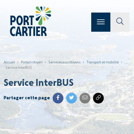
Accueil
›
Portail citoyen
›
Services aux citoyens
›
Transport et mobilité
›
Service InterBUS
Service InterBUS
Partager cette page