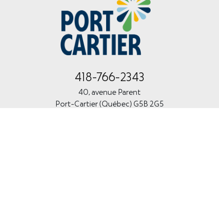
418-766-2343
40, avenue Parent
Port-Cartier (Québec) G5B 2G5
Ville de Port-Cartier © 2026. Tous droits réservés.
Accès SharePoint
—
Accès Courrier
—
Portail de paie
Réalisation :
Okidoo.ca