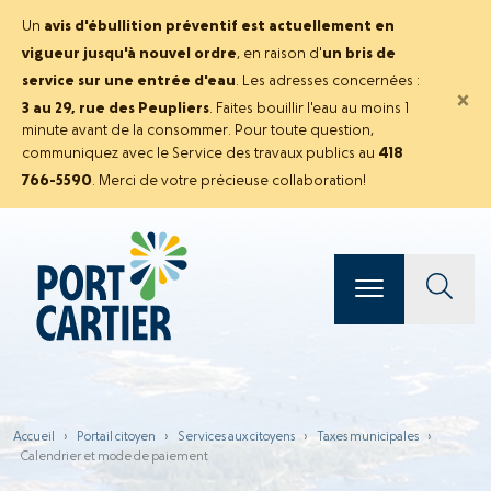
Un
avis d'ébullition préventif est actuellement en
vigueur jusqu'à nouvel ordre
, en raison d'
un bris de
service sur une entrée d'eau
. Les adresses concernées :
×
3 au 29, rue des Peupliers
. Faites bouillir l'eau au moins 1
minute avant de la consommer. Pour toute question,
communiquez avec le Service des travaux publics au
418
766-5590
. Merci de votre précieuse collaboration!
Accueil
›
Portail citoyen
›
Services aux citoyens
›
Taxes municipales
›
Calendrier et mode de paiement