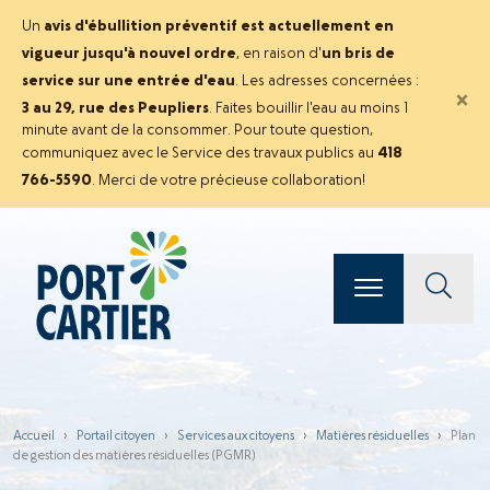
Un
avis d'ébullition préventif est actuellement en
vigueur jusqu'à nouvel ordre
, en raison d'
un bris de
service sur une entrée d'eau
. Les adresses concernées :
×
3 au 29, rue des Peupliers
. Faites bouillir l'eau au moins 1
minute avant de la consommer. Pour toute question,
communiquez avec le Service des travaux publics au
418
766-5590
. Merci de votre précieuse collaboration!
Accueil
›
Portail citoyen
›
Services aux citoyens
›
Matières résiduelles
›
Plan
de gestion des matières résiduelles (PGMR)