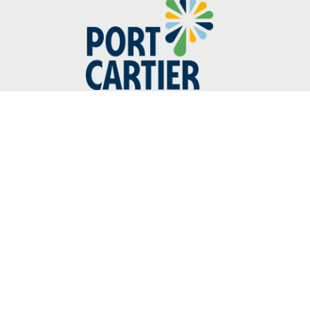
418-766-2343
40, avenue Parent
Port-Cartier (Québec) G5B 2G5
Ville de Port-Cartier © 2026. Tous droits réservés.
Accès SharePoint
—
Accès Courrier
—
Portail de paie
Réalisation :
Okidoo.ca