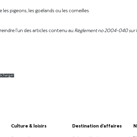
 les pigeons, les goélands ou les corneilles
reindre l’un des articles contenu au
Règlement no 2004-040 sur l
écharger
Culture & loisirs
Destination d’affaires
N