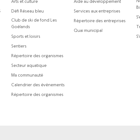
N
Arts et culture
Aide au développement
B
5
Défi Réseau bleu
Services aux entreprises
S’
Club de ski de fond Les
Répertoire des entreprises
Goélands
Tr
Quai municipal
Sports et loisirs
S’
Sentiers
Répertoire des organismes
Secteur aquatique
Ma communauté
Calendrier des événements
Répertoire des organismes