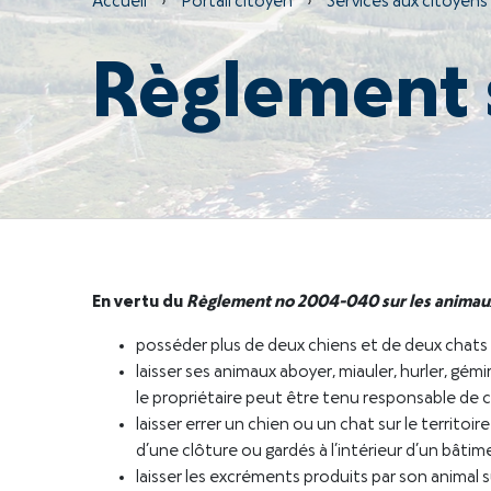
Accueil
›
Portail citoyen
›
Services aux citoyens
Règlement 
En vertu du
Règlement no 2004-040 sur les animau
posséder plus de deux chiens et de deux chats 
laisser ses animaux aboyer, miauler, hurler, gémi
le propriétaire peut être tenu responsable d
laisser errer un chien ou un chat sur le territoir
d’une clôture ou gardés à l’intérieur d’un bâtime
laisser les excréments produits par son animal su