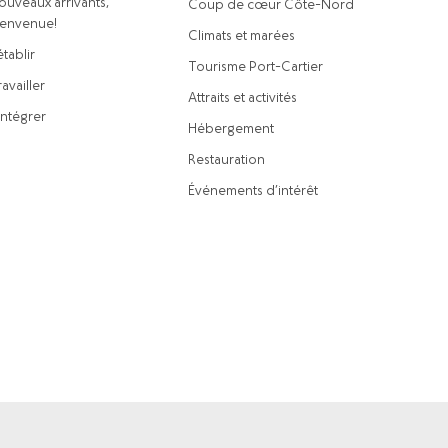
ouveaux arrivants,
Coup de cœur Côte-Nord
ienvenue!
Climats et marées
établir
Tourisme Port-Cartier
availler
Attraits et activités
intégrer
Hébergement
Restauration
Événements d’intérêt