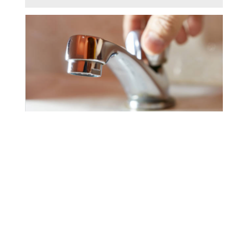
Une coupure
d’eau temporaire
en raison d’un
Lire la nouvelle
bris d’eau à
Rivière-