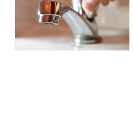
Une coupure
d’eau temporaire
en raison d’un
Lire la nouvelle
bris d’eau à
Rivière-
Pentecôte