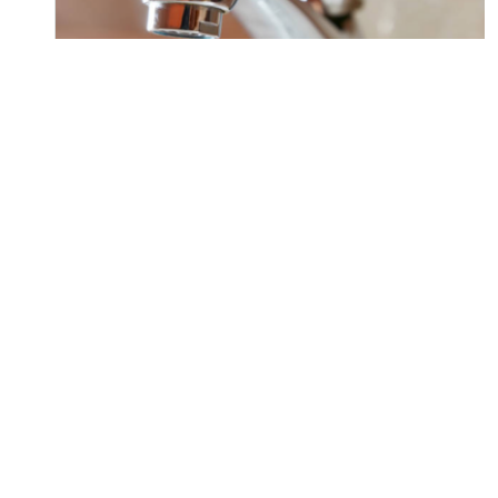
Une coupure
d’eau temporaire
en raison d’un
Lire la nouvelle
bris d’eau à
Rivière-
Pentecôte