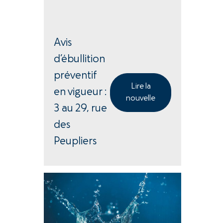
Avis
d’ébullition
préventif
Lire la
en vigueur :
nouvelle
3 au 29, rue
des
Peupliers