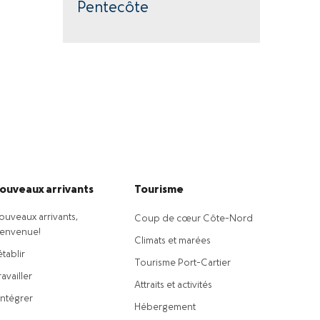
Pentecôte
ouveaux arrivants
Tourisme
ouveaux arrivants,
Coup de cœur Côte-Nord
ienvenue!
Climats et marées
établir
Tourisme Port-Cartier
availler
Attraits et activités
intégrer
Hébergement