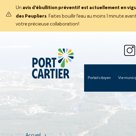
Un
avis d'ébullition préventif est actuellement en vig
des Peupliers
. Faites bouillir l'eau au moins 1 minute 
votre précieuse collaboration!
Portail citoyen
Vie munici
Accueil
›