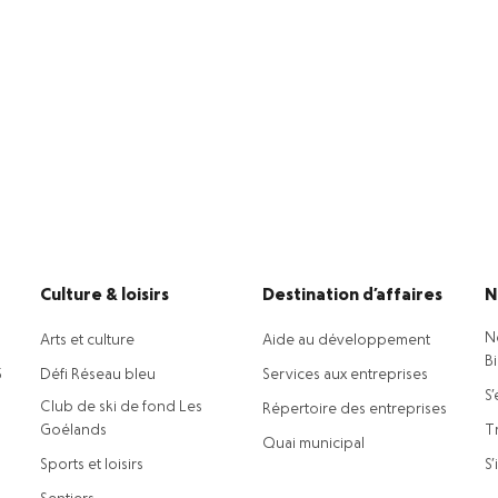
Culture & loisirs
Destination d’affaires
N
N
Arts et culture
Aide au développement
B
5
Défi Réseau bleu
Services aux entreprises
S’
Club de ski de fond Les
Répertoire des entreprises
Goélands
Tr
Quai municipal
Sports et loisirs
S’