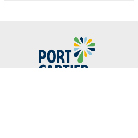
418-766-2343
40, avenue Parent
Port-Cartier (Québec) G5B 2G5