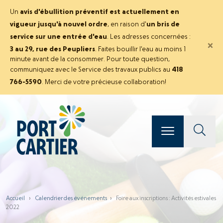
Un
avis d'ébullition préventif est actuellement en
vigueur jusqu'à nouvel ordre
, en raison d'
un bris de
service sur une entrée d'eau
. Les adresses concernées :
×
3 au 29, rue des Peupliers
. Faites bouillir l'eau au moins 1
minute avant de la consommer. Pour toute question,
communiquez avec le Service des travaux publics au
418
766-5590
. Merci de votre précieuse collaboration!
Accueil
›
Calendrier des événements
›
Foire aux inscriptions : Activités estivales
2022