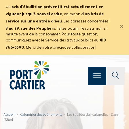
Un
avis d'ébullition préventif est actuellement en
vigueur jusqu'à nouvel ordre
, en raison d'
un bris de
service sur une entrée d'eau
. Les adresses concernées :
×
3 au 29, rue des Peupliers
. Faites bouillir l'eau au moins 1
minute avant de la consommer. Pour toute question,
communiquez avec le Service des travaux publics au
418
766-5590
. Merci de votre précieuse collaboration!
Accueil
›
Calendrier des événements
›
Les Bouffées d’air culturelles – Dans
l’Shed