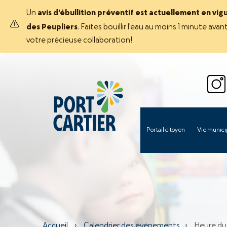
Un
avis d'ébullition préventif est actuellement en vig
des Peupliers
. Faites bouillir l'eau au moins 1 minute 
votre précieuse collaboration!
Portail citoyen
Vie munici
Accueil
›
Calendrier des événements
›
Heure du