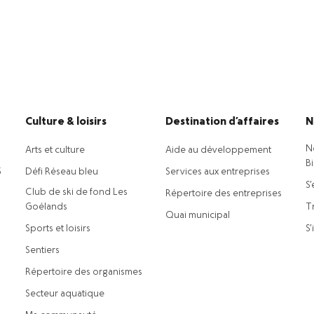
Culture & loisirs
Destination d’affaires
N
N
Arts et culture
Aide au développement
B
5
Défi Réseau bleu
Services aux entreprises
S’
Club de ski de fond Les
Répertoire des entreprises
Goélands
Tr
Quai municipal
Sports et loisirs
S’
Sentiers
Répertoire des organismes
Secteur aquatique