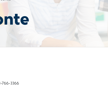
onte
18-766-3366