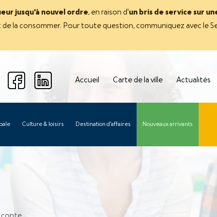
ueur jusqu'à nouvel ordre
, en raison d'
un bris de service sur u
avant de la consommer. Pour toute question, communiquez avec le Se
Accueil
Carte de la ville
Actualités
pale
Culture & loisirs
Destination d'affaires
Nouveaux arrivants
 conte