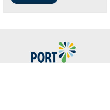
418-766-2343
40, avenue Parent
Port-Cartier (Québec) G5B 2G5