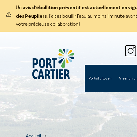
Un
avis d'ébullition préventif est actuellement en vig
des Peupliers
. Faites bouillir l'eau au moins 1 minute 
votre précieuse collaboration!
Portail citoyen
Vie munici
Accueil
›