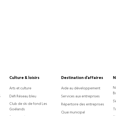
Culture & loisirs
Destination d’affaires
N
N
Arts et culture
Aide au développement
B
5
Défi Réseau bleu
Services aux entreprises
S’
Club de ski de fond Les
Répertoire des entreprises
Goélands
Tr
Quai municipal