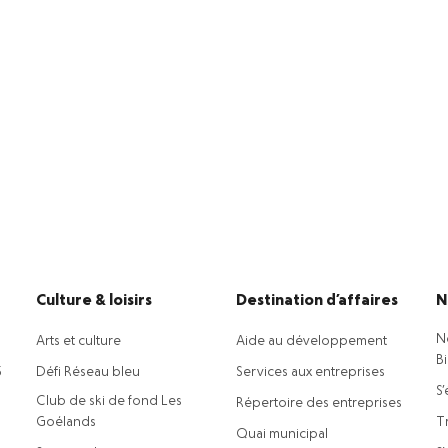
Culture & loisirs
Destination d’affaires
N
N
Arts et culture
Aide au développement
B
5
Défi Réseau bleu
Services aux entreprises
S’
Club de ski de fond Les
Répertoire des entreprises
Goélands
Tr
Quai municipal