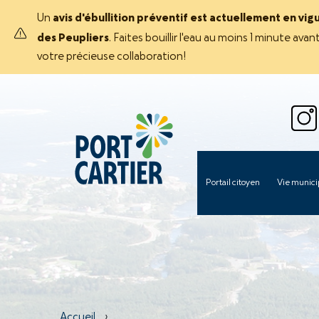
Un
avis d'ébullition préventif est actuellement en vig
des Peupliers
. Faites bouillir l'eau au moins 1 minute 
votre précieuse collaboration!
Portail citoyen
Vie munici
Accueil
›