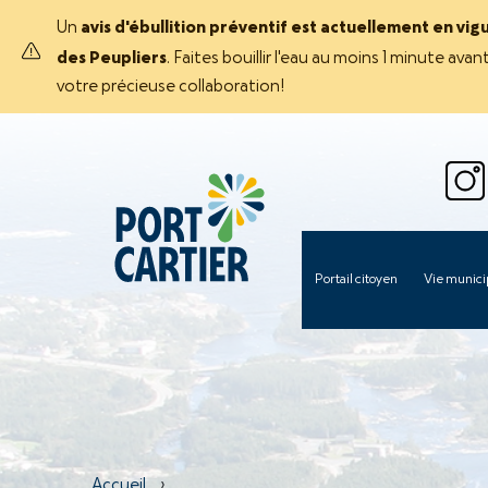
Un
avis d'ébullition préventif est actuellement en vig
des Peupliers
. Faites bouillir l'eau au moins 1 minute 
votre précieuse collaboration!
Portail citoyen
Vie munici
Accueil
›