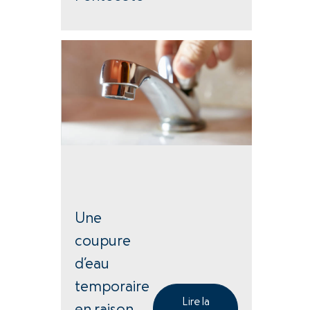
Une
coupure
d’eau
temporaire
Lire la