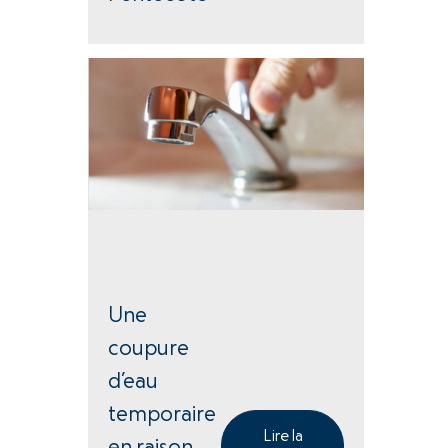
Une
coupure
d’eau
temporaire
Lire la