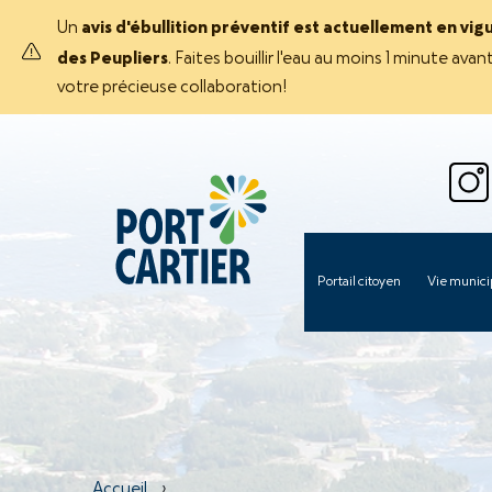
Un
avis d'ébullition préventif est actuellement en vig
des Peupliers
. Faites bouillir l'eau au moins 1 minute 
votre précieuse collaboration!
Portail citoyen
Vie munici
Accueil
›