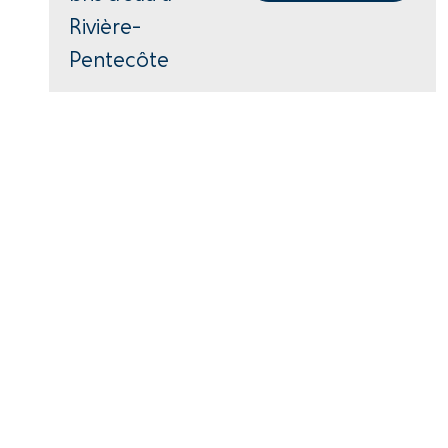
Rivière-
Pentecôte
418-766-2343