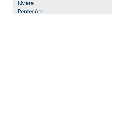
Rivière-
Pentecôte
418-766-2343
40, avenue Parent