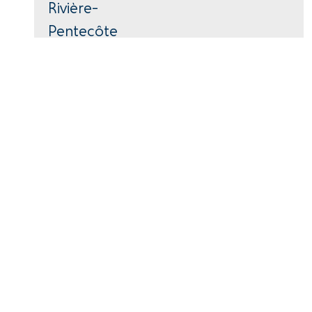
Rivière-
Pentecôte
418-766-2343
40, avenue Parent