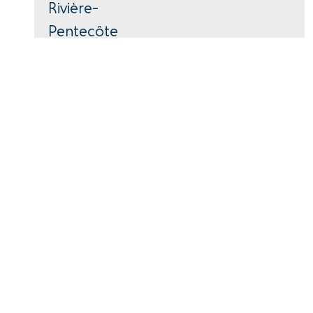
Rivière-
Pentecôte
418-766-2343
40, avenue Parent