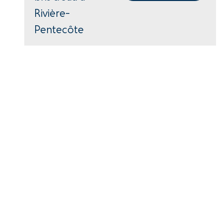
Rivière-
Pentecôte
418-766-2343