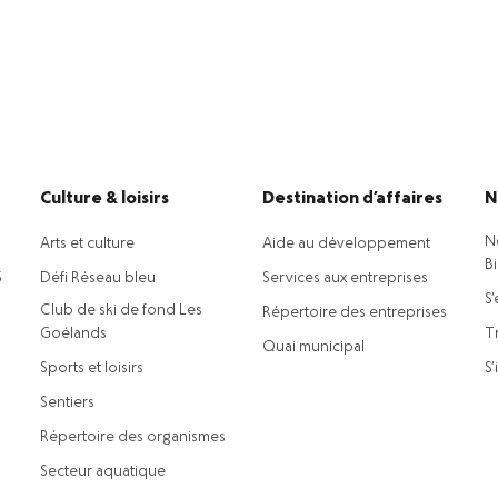
Culture & loisirs
Destination d’affaires
N
N
Arts et culture
Aide au développement
B
5
Défi Réseau bleu
Services aux entreprises
S’
Club de ski de fond Les
Répertoire des entreprises
Goélands
Tr
Quai municipal
Sports et loisirs
S’
Sentiers
Répertoire des organismes
Secteur aquatique