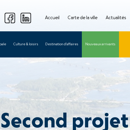
Accueil
Carte de la ville
Actualités
pale
Culture & loisirs
Destination d'affaires
Nouveaux arrivants
 Second projet