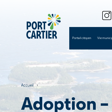
Portail citoyen
Vie munici
Accueil
›
Adoption –