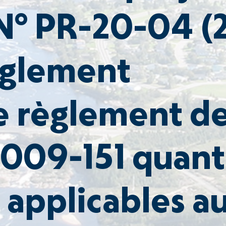
N° PR-20-04 (2
Règlement
e règlement d
2009-151 quant
applicables a