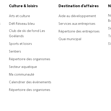
Culture & loisirs
Destination d’affaires
N
N
Arts et culture
Aide au développement
B
5
Défi Réseau bleu
Services aux entreprises
S’
Club de ski de fond Les
Répertoire des entreprises
Goélands
Tr
Quai municipal
Sports et loisirs
S’
Sentiers
Répertoire des organismes
Secteur aquatique
Ma communauté
Calendrier des événements
Répertoire des organismes