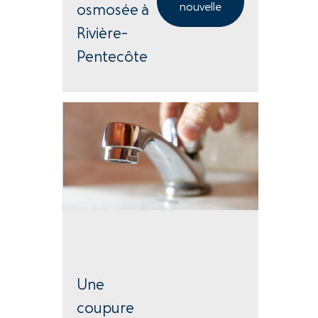
nouvelle
osmosée à
Rivière-
Pentecôte
Une
coupure