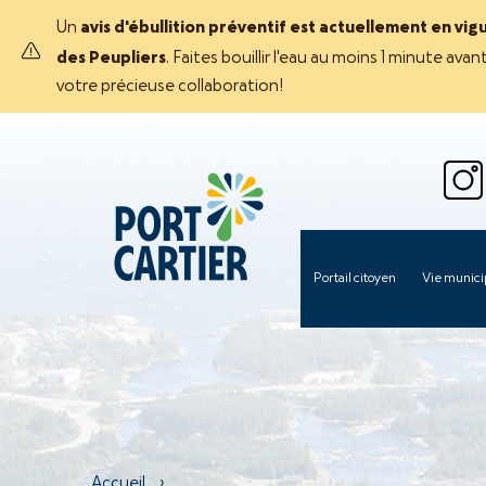
Un
avis d'ébullition préventif est actuellement en vig
des Peupliers
. Faites bouillir l'eau au moins 1 minute 
votre précieuse collaboration!
Portail citoyen
Vie munici
Accueil
›