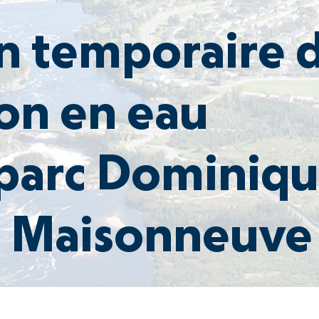
n temporaire 
ion en eau
 parc Dominiq
ue Maisonneuve